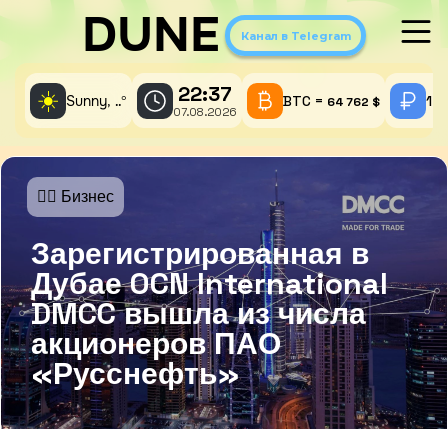
DUNE
Канал в Telegram
22:37
☀️
Sunny,
°
BTC =
1 A
..
64 762 $
07.08.2026
🤵‍♂️ Бизнес
Зарегистрированная в
Дубае OCN International
DMCC вышла из числа
акционеров ПАО
«Русснефть»