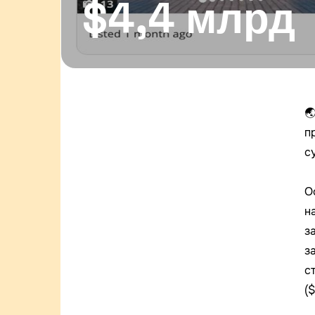
$4,4 млрд

п
с
О
н
з
з
с
($