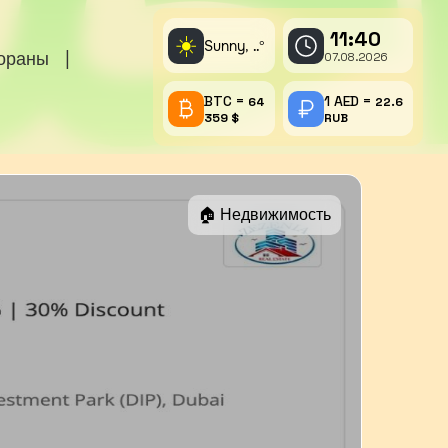
11:40
☀️
Sunny,
°
..
тораны
|
07.08.2026
BTC =
1 AED =
64
22.6
359 $
RUB
🏠 Недвижимость