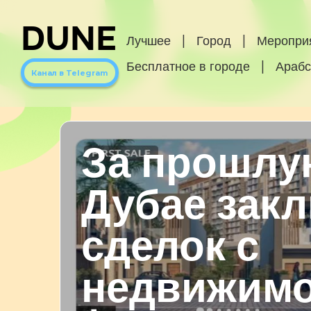
DUNE
Лучшее
|
Город
|
Меропри
Бесплатное в городе
|
Арабс
Канал в Telegram
За прошлу
Дубае зак
сделок с
недвижимо