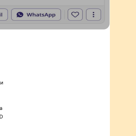
жи
а
ED