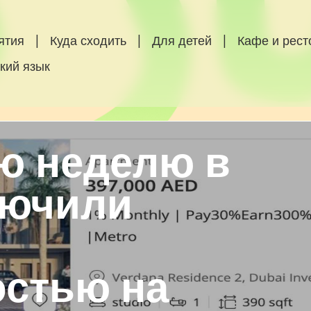
ятия
|
Куда сходить
|
Для детей
|
Кафе и рес
кий язык
ю неделю в
лючили
стью на