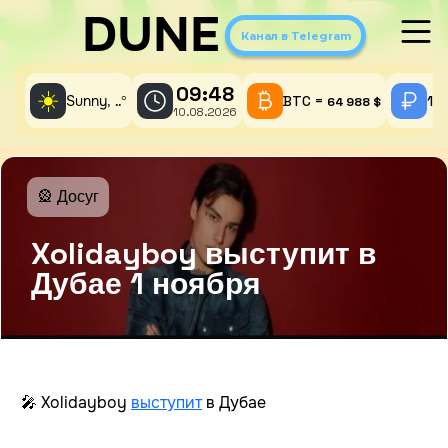
DUNE
Канал в Telegram
09:48
☀️
Sunny,
°
BTC =
1 
..
64 988 $
10.08.2026
🎡 Досуг
Xolidayboy выступит в
Дубае 1 ноября
🎤 Xolidayboy
выступит
в Дубае