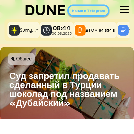
DUNE
Канал в Telegram
08:44
☀️
Sunny,
°
BTC =
1 
..
64 634 $
06.08.2026
🐈 Общее
Суд запретил продавать
сделанный в Турции
шоколад под названием
«Дубайский»