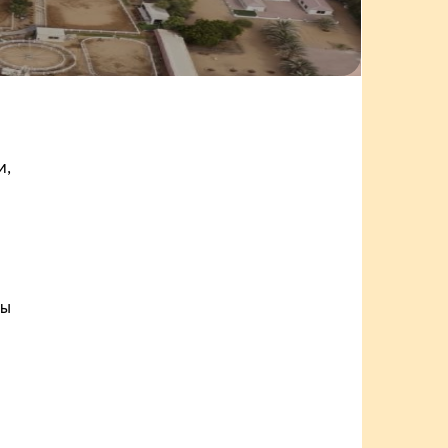
и,
ны