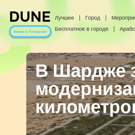
DUNE
Лучшее
|
Город
|
Меропри
Бесплатное в городе
|
Арабс
Канал в Telegram
В Шардже 
модерниза
километро