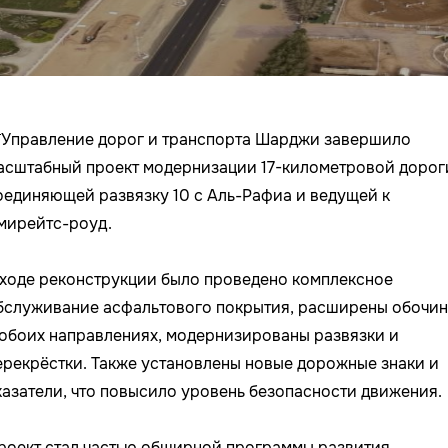
Управление дорог и транспорта Шарджи завершило
асштабный проект модернизации 17-километровой дорог
оединяющей развязку 10 с Аль-Рафиа и ведущей к
мирейтс-роуд.
 ходе реконструкции было проведено комплексное
бслуживание асфальтового покрытия, расширены обочи
 обоих направлениях, модернизированы развязки и
ерекрёстки. Также установлены новые дорожные знаки и
казатели, что повысило уровень безопасности движения.
роект стал частью обширной программы развития