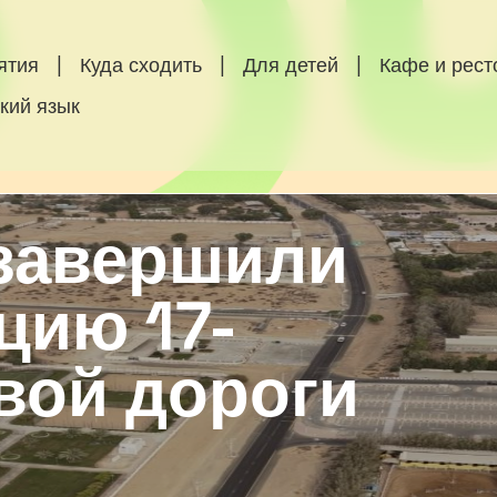
ятия
|
Куда сходить
|
Для детей
|
Кафе и рес
кий язык
завершили
цию 17-
вой дороги