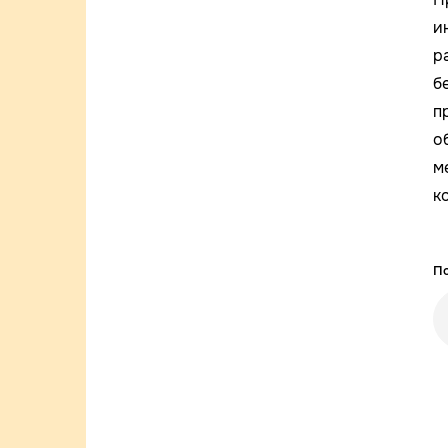
и
р
б
п
о
м
к
По