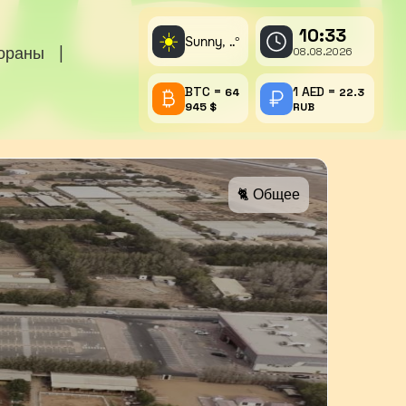
10:33
☀️
Sunny,
°
..
тораны
|
08.08.2026
BTC =
1 AED =
64
22.3
945 $
RUB
🐈 Общее