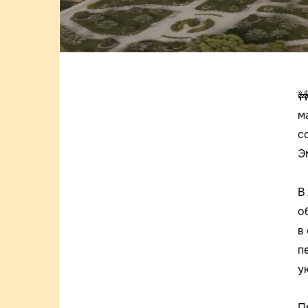

м
с
Э
В
о
в
п
у
П