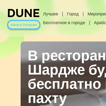
DUNE
Лучшее
|
Город
|
Меропри
Бесплатное в городе
|
Арабс
Канал в Telegram
В ресторан
Шардже бу
бесплатно
пахту