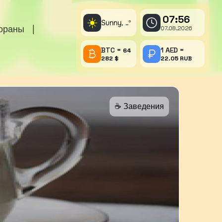
07:56
☀️
Sunny,
°
..
тораны
|
07.08.2026
BTC =
1 AED =
64
282 $
22.05 RUB
☕️ Заведения