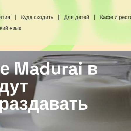
ятия
|
Куда сходить
|
Для детей
|
Кафе и рес
кий язык
е Madurai в
дут
 раздавать