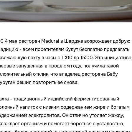

С 4 мая ресторан Madurai в Шардже возрождает добрую
радицию - всем посетителям будут бесплатно предлагать
свежающую пахту в часы с 11:00 до 15:00. Эта инициатива
первые запущенная в прошлом году, получила такой
оложительный отклик, что владелец ресторана Бабу
уруган решил повторить её снова.
ахта - традиционный индийский ферментированный
олочный напиток с низким содержанием жира и богатым
одержанием электролитов. Он отлично утоляет жажду,
хлаждает организм и помогает бороться с усталостью,
вляясь более здоровой альтернативой сладким напиткам 