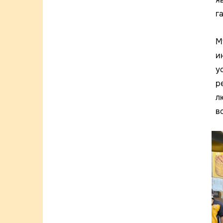
г
М
и
у
р
л
в