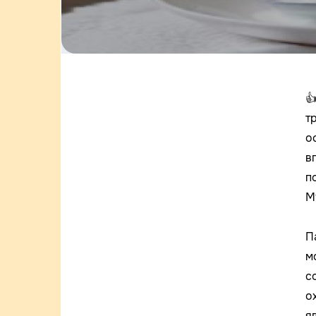

т
о
в
п
М
П
м
с
о
я