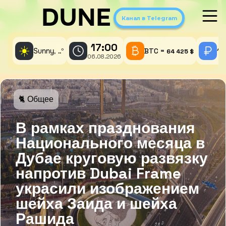
DUNE
Канал в Telegram
17:00
☀️
Sunny,
°
BTC =
1 
..
64 425 $
06.08.2026
🐈 Общее
В рамках празднования
Национального месяца в
Дубае круговую развязку
напротив Dubai Frame
украсили изображением
шейха Заида и шейха
Рашида