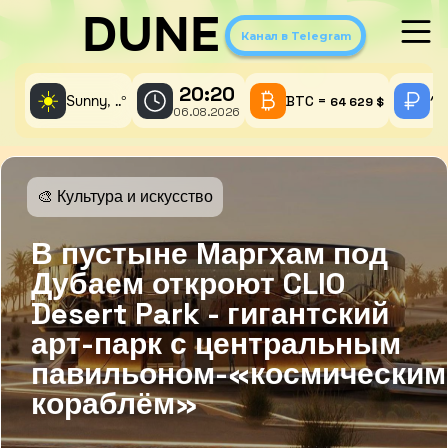
DUNE
Канал в Telegram
20:20
☀️
Sunny,
°
BTC =
1 
..
64 629 $
06.08.2026
🎨 Культура и искусство
В пустыне Маргхам под
Дубаем откроют CLIO
Desert Park - гигантский
арт-парк с центральным
павильоном-«космическим
кораблём»