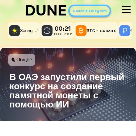
DUNE
Канал в Telegram
00:21
☀️
Sunny,
°
BTC =
1 
..
64 938 $
08.08.2026
🐈 Общее
В ОАЭ запустили первый
конкурс на создание
памятной монеты с
помощью ИИ