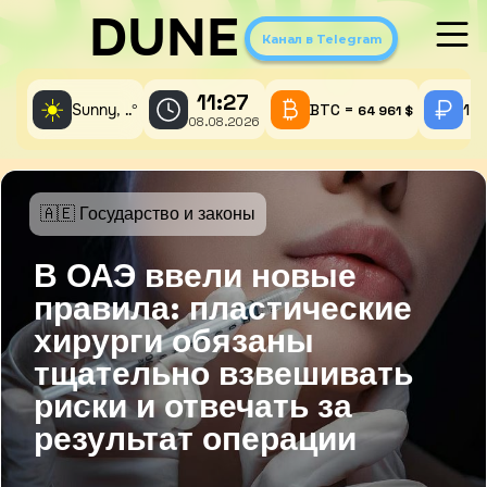
DUNE
Канал в Telegram
11:27
☀️
Sunny,
°
BTC =
1 A
..
64 961 $
08.08.2026
🇦🇪 Государство и законы
В ОАЭ ввели новые
правила: пластические
хирурги обязаны
тщательно взвешивать
риски и отвечать за
результат операции