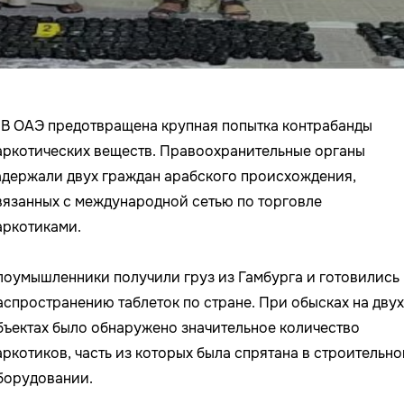

В ОАЭ предотвращена крупная попытка контрабанды
аркотических веществ. Правоохранительные органы
адержали двух граждан арабского происхождения,
вязанных с международной сетью по торговле
аркотиками.
лоумышленники получили груз из Гамбурга и готовились 
аспространению таблеток по стране. При обысках на двух
бъектах было обнаружено значительное количество
аркотиков, часть из которых была спрятана в строительн
борудовании.