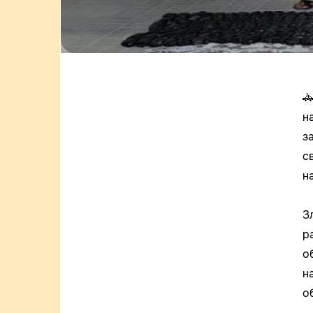

н
з
с
н
З
р
о
н
о