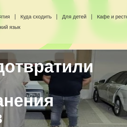
ятия
|
Куда сходить
|
Для детей
|
Кафе и рес
кий язык
дотвратили
анения
в