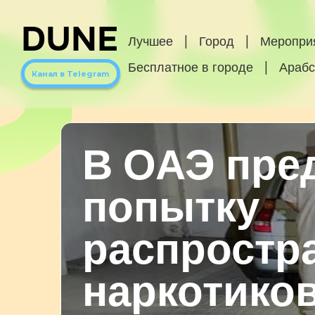
DUNE
Лучшее
|
Город
|
Меропри
Бесплатное в городе
|
Арабс
Канал в Telegram
В ОАЭ пре
попытку
распростр
наркотико