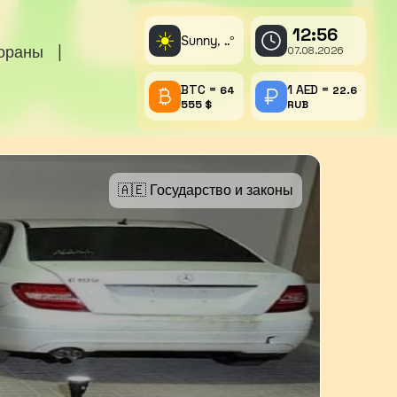
12:56
☀️
Sunny,
°
..
тораны
|
07.08.2026
BTC =
1 AED =
64
22.6
555 $
RUB
🇦🇪 Государство и законы