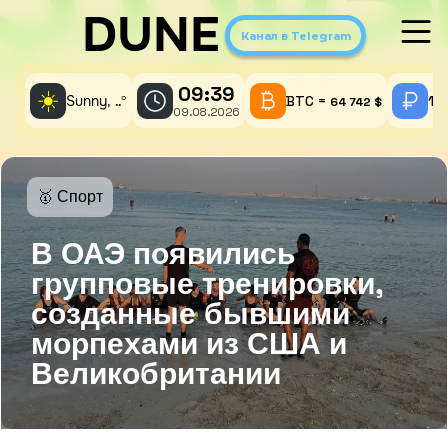
DUNE
Канал в Telegram
09:39
☀️
Sunny,
°
BTC =
1 
..
64 742 $
09.08.2026
🥇 Спорт
В ОАЭ появились
групповые тренировки,
созданные бывшими
морпехами из США и
Великобритании