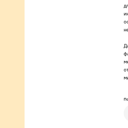
д
и
о
н
Д
ф
м
о
м
По