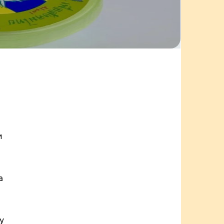
м
а
у