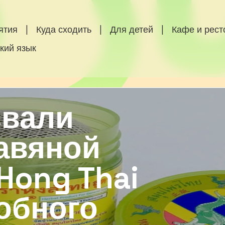
ятия
|
Куда сходить
|
Для детей
|
Кафе и рес
кий язык
звали
равяной
Hong Thai
обного