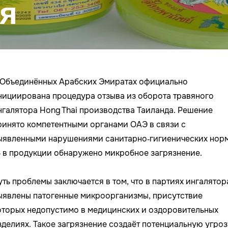
ия
 Объединённых Арабских Эмиратах официально
нициирована процедура отзыва из оборота травяного
нгалятора Hong Thai производства Таиланда. Решение
ринято компетентными органами ОАЭ в связи с
ыявленными нарушениями санитарно‑гигиенических нор
 в продукции обнаружено микробное загрязнение.
уть проблемы заключается в том, что в партиях ингалятор
ыявлены патогенные микроорганизмы, присутствие
оторых недопустимо в медицинских и оздоровительных
зделиях. Такое загрязнение создаёт потенциальную угроз