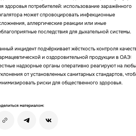
ля здоровья потребителей: использование заражённого
нгалятора может спровоцировать инфекционные
сложнения, аллергические реакции или иные
еблагоприятные последствия для дыхательной системы.
анный инцидент подчёркивает жёсткость контроля качест
армацевтической и оздоровительной продукции в ОАЭ:
естные надзорные органы оперативно реагируют на люб
тклонения от установленных санитарных стандартов, что
инимизировать риски для общественного здоровья.
делиться материалом: