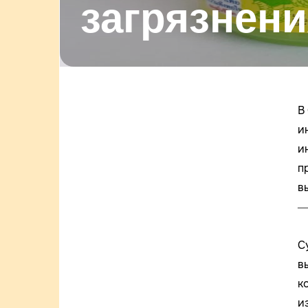
загрязнен
В
и
и
п
в
—
С
в
к
и