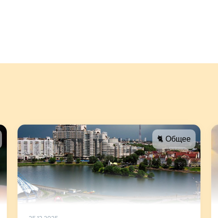
🐈 Общее