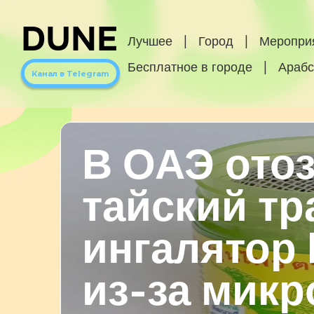
DUNE
Лучшее
|
Город
|
Меропри
Бесплатное в городе
|
Арабс
Канал в Telegram
В ОАЭ ото
тайский т
ингалятор 
из-за микр