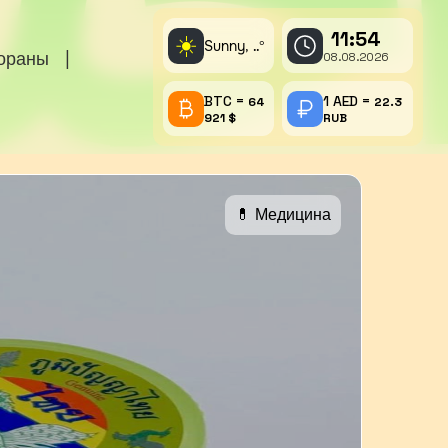
11:54
☀️
Sunny,
°
..
тораны
|
08.08.2026
BTC =
1 AED =
64
22.3
921 $
RUB
💊 Медицина