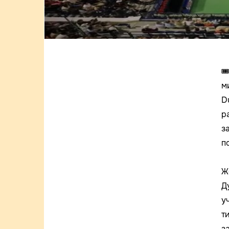

м
D
р
з
п
Ж
Д
у
т
з