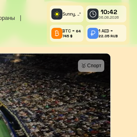
10:42
☀️
Sunny,
°
..
тораны
|
06.08.2026
BTC =
1 AED =
64
745 $
22.05 RUB
🥇 Спорт