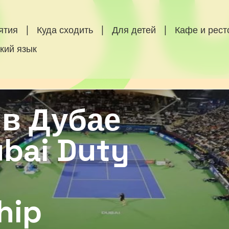
ятия
|
Куда сходить
|
Для детей
|
Кафе и рес
кий язык
 в Дубае
bai Duty
hip