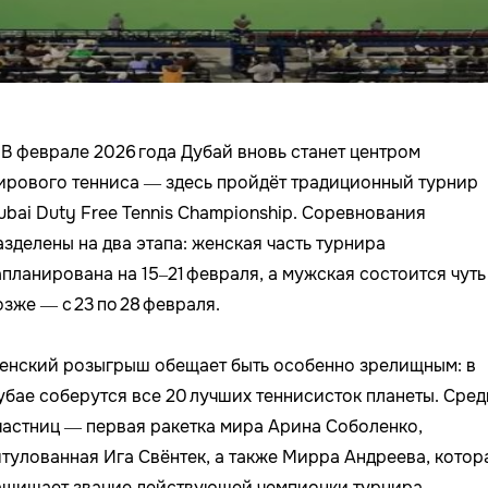
В феврале 2026 года Дубай вновь станет центром
ирового тенниса — здесь пройдёт традиционный турнир
ubai Duty Free Tennis Championship. Соревнования
азделены на два этапа: женская часть турнира
апланирована на 15–21 февраля, а мужская состоится чуть
озже — с 23 по 28 февраля.
енский розыгрыш обещает быть особенно зрелищным: в
убае соберутся все 20 лучших теннисисток планеты. Сред
частниц — первая ракетка мира Арина Соболенко,
итулованная Ига Свёнтек, а также Мирра Андреева, котор
ащищает звание действующей чемпионки турнира.