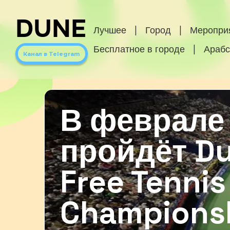
DUNE
Лучшее
|
Город
|
Меропри
Бесплатное в городе
|
Арабс
Канал в Telegram
В феврале
пройдёт Du
Free Tennis
Champions