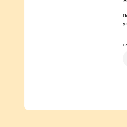
П
у
По