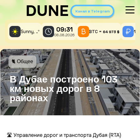
DUNE
Канал в Telegram
09:31
☀️
Sunny,
°
BTC =
1 
..
64 973 $
08.08.2026
🐈 Общее
В Дубае построено 103
км новых дорог в 8
районах
🛣️ Управление дорог и транспорта Дубая (RTA)