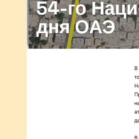
54-го Нац
дня ОАЭ
В
т
Н
П
н
а
д
В