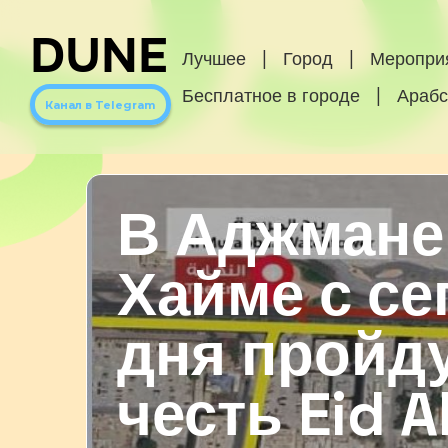
DUNE
Лучшее
|
Город
|
Меропри
Бесплатное в городе
|
Арабс
Канал в Telegram
В Аджмане 
Хайме с с
дня пройд
честь Eid Al