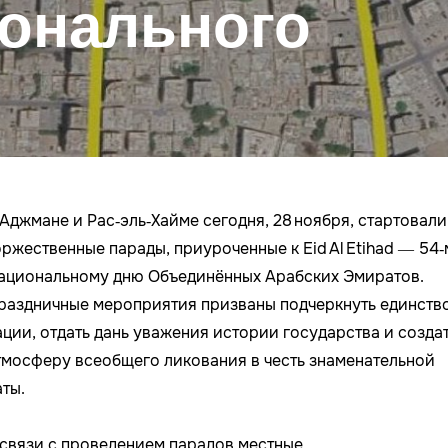
ионального
 Аджмане и Рас‑эль‑Хайме сегодня, 28 ноября, стартовали
оржественные парады, приуроченные к Eid Al Etihad — 54‑
ациональному дню Объединённых Арабских Эмиратов.
раздничные мероприятия призваны подчеркнуть единств
ации, отдать дань уважения истории государства и созда
тмосферу всеобщего ликования в честь знаменательной
аты.
 связи с проведением парадов местные