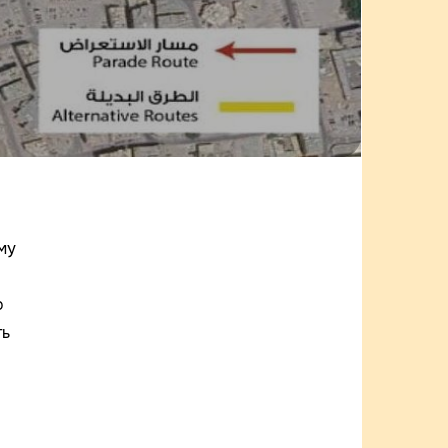
му
о
ть