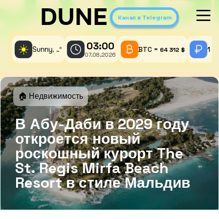
DUNE
Канал в Telegram
03:00
☀️
Sunny,
°
BTC =
1 A
..
64 312 $
07.08.2026
🏠 Недвижимость
В Абу-Даби в 2029 году
откроется новый
роскошный курорт The
St. Regis Mirfa Beach
Resort в стиле Мальдив