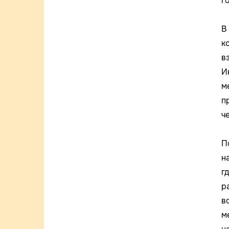
г
В
к
в
И
м
п
ч
П
н
г
р
в
м