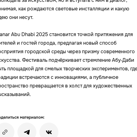
аблюдать за искусством, но и вступать с ним в диалог,
онимая, как рождаются световые инсталляции и какую
дею они несут.
anar Abu Dhabi 2025 становится точкой притяжения для
ителей и гостей города, предлагая новый способ
осприятия городской среды через призму современного
скусства. Фестиваль подчёркивает стремление Абу‑Даби
ыть площадкой для смелых творческих экспериментов, гд
радиции встречаются с инновациями, а публичное
ространство превращается в холст для художественных
ысказываний.
делиться материалом: