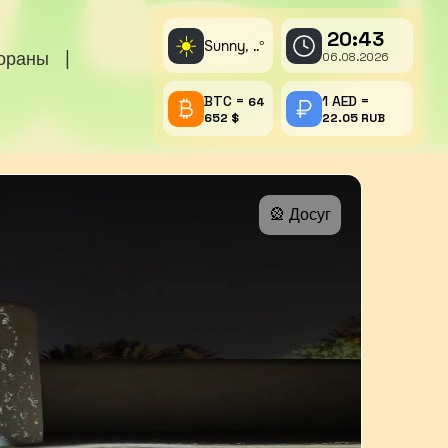
20:43
☀️
Sunny,
°
..
тораны
|
06.08.2026
BTC =
1 AED =
64
652 $
22.05 RUB
🎡 Досуг