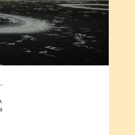
 —
.
й