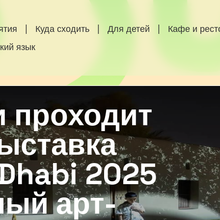
ятия
|
Куда сходить
|
Для детей
|
Кафе и рес
кий язык
и проходит
выставка
Dhabi 2025
ный арт-