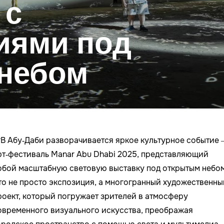
 с
иями под
небом
В Абу‑Даби разворачивается яркое культурное событие
рт‑фестиваль Manar Abu Dhabi 2025, представляющий
обой масштабную световую выставку под открытым небом
то не просто экспозиция, а многогранный художественны
роект, который погружает зрителей в атмосферу
овременного визуального искусства, преображая