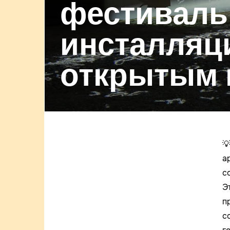
фестиваль
инсталляц
открытым 

а
с
Э
п
с