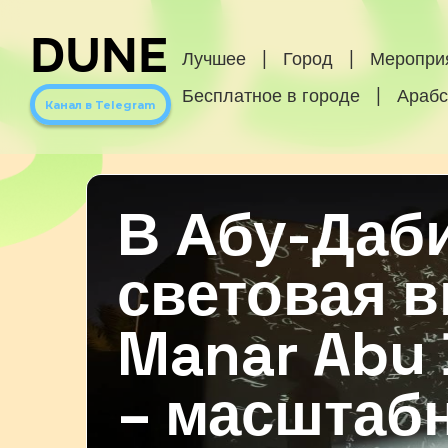
DUNE
Лучшее
|
Город
|
Меропри
Бесплатное в городе
|
Арабс
Канал в Telegram
В Абу-Даб
световая 
Manar Abu 
– масштаб