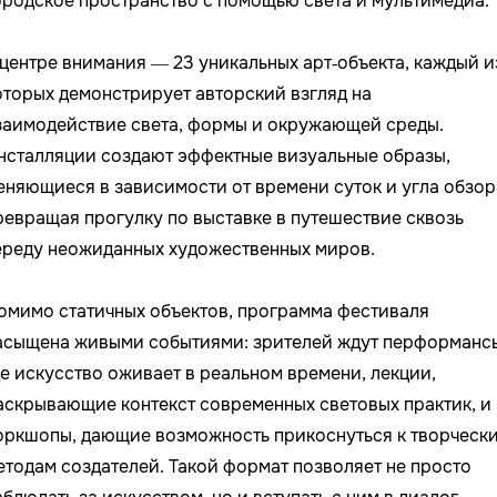
ородское пространство с помощью света и мультимедиа.
 центре внимания — 23 уникальных арт‑объекта, каждый и
оторых демонстрирует авторский взгляд на
заимодействие света, формы и окружающей среды.
нсталляции создают эффектные визуальные образы,
еняющиеся в зависимости от времени суток и угла обзор
ревращая прогулку по выставке в путешествие сквозь
ереду неожиданных художественных миров.
омимо статичных объектов, программа фестиваля
асыщена живыми событиями: зрителей ждут перформанс
де искусство оживает в реальном времени, лекции,
аскрывающие контекст современных световых практик, и
оркшопы, дающие возможность прикоснуться к творческ
етодам создателей. Такой формат позволяет не просто