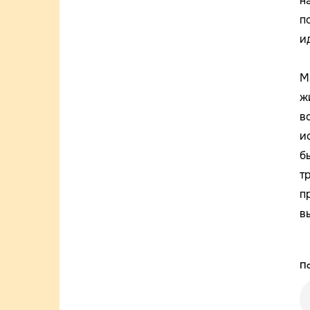
н
п
и
M
ж
в
и
б
т
п
в
По