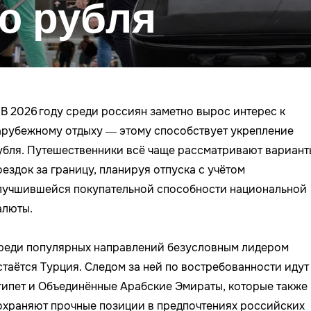
ю рубля
В 2026 году среди россиян заметно вырос интерес к
арубежному отдыху — этому способствует укрепление
убля. Путешественники всё чаще рассматривают вариант
оездок за границу, планируя отпуска с учётом
лучшившейся покупательной способности национальной
алюты.
реди популярных направлений безусловным лидером
стаётся Турция. Следом за ней по востребованности идут
гипет и Объединённые Арабские Эмираты, которые также
охраняют прочные позиции в предпочтениях российских