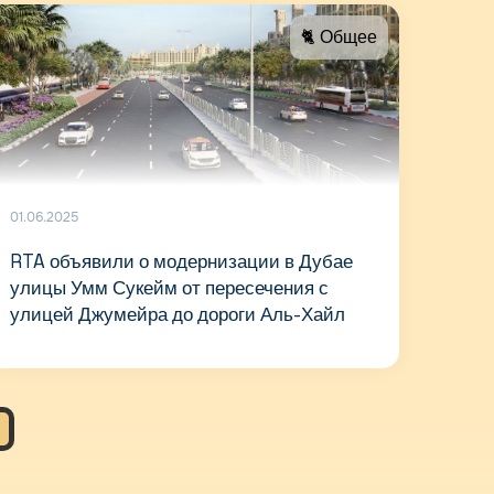
🐈 Общее
01.06.2025
RTA объявили о модернизации в Дубае
улицы Умм Сукейм от пересечения с
улицей Джумейра до дороги Аль-Хайл