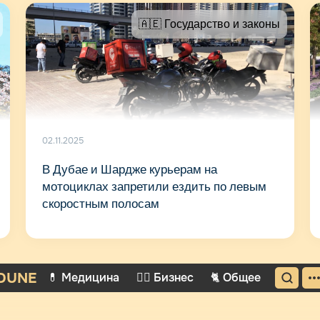
🇦🇪 Государство и законы
02.11.2025
В Дубае и Шардже курьерам на
мотоциклах запретили ездить по левым
скоростным полосам
DUNE
💊 Медицина
🤵‍♂️ Бизнес
🐈 Общее