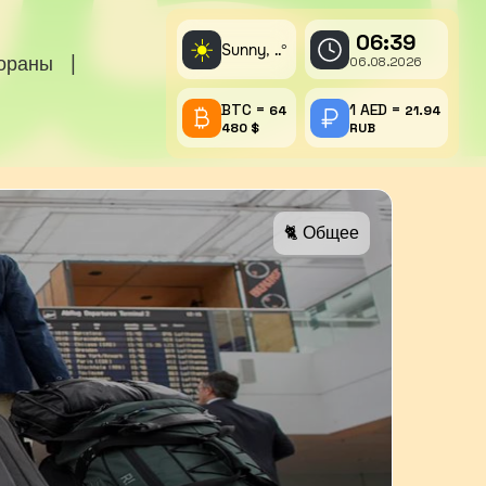
06:39
☀️
Sunny,
°
..
тораны
|
06.08.2026
BTC =
1 AED =
64
21.94
480 $
RUB
🐈 Общее