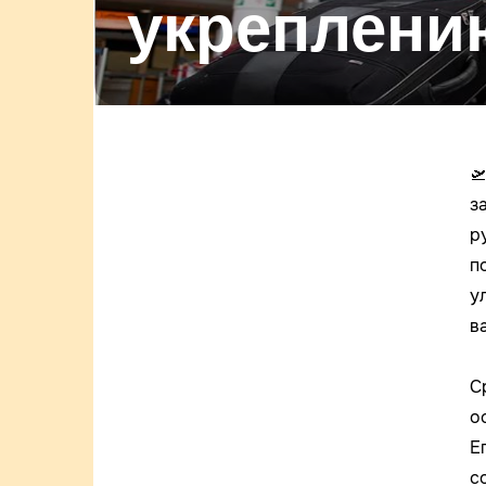
укреплени

з
р
п
у
в
С
о
Е
с