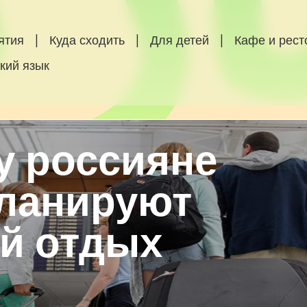
ятия
|
Куда сходить
|
Для детей
|
Кафе и рес
кий язык
у россияне
планируют
й отдых