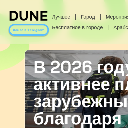
DUNE
Лучшее
|
Город
|
Меропри
Бесплатное в городе
|
Арабс
Канал в Telegram
В 2026 год
активнее 
зарубежны
благодаря