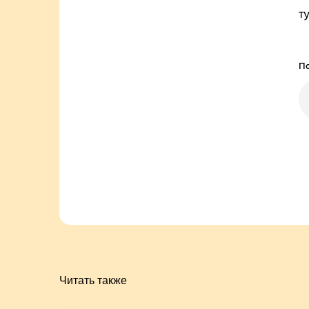
т
По
Читать также