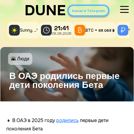
DUNE
Канал в Telegram
21:41
☀️
Sunny,
°
BTC =
1 
..
65 063 $
08.08.2026
🌇 Люди
В ОАЭ родились первые
дети поколения Бета
👧 В ОАЭ в 2025 году
родились
первые дети
поколения Бета