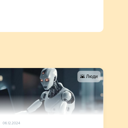
🌇 Люди
06.12.2024