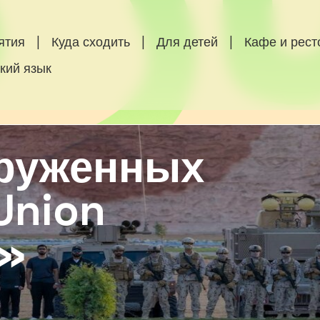
ятия
|
Куда сходить
|
Для детей
|
Кафе и рес
кий язык
руженных
Union
0»