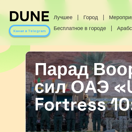
DUNE
Лучшее
|
Город
|
Меропри
Бесплатное в городе
|
Арабс
Канал в Telegram
Парад Воо
сил ОАЭ «
Fortress 1