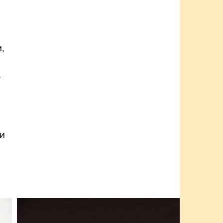
,
е
и