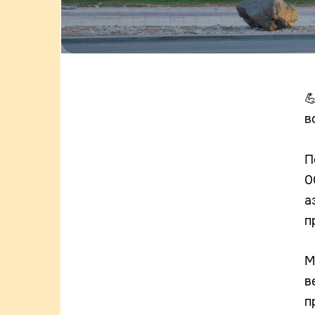

в
П
0
а
п
М
в
п