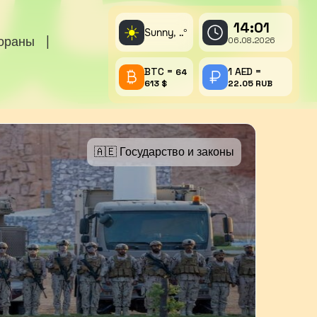
14:01
☀️
Sunny,
°
..
тораны
|
06.08.2026
BTC =
1 AED =
64
613 $
22.05 RUB
🇦🇪 Государство и законы