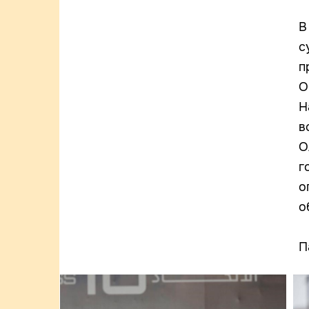
В
с
п
О
Н
в
О
г
о
о
П