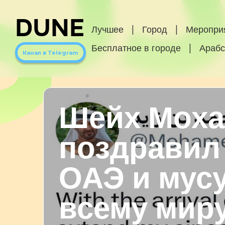
DUNE
Лучшее
|
Город
|
Меропри
Бесплатное в городе
|
Арабс
Канал в Telegram
Шейх Мох
поздравил
ОАЭ и мус
всему миру