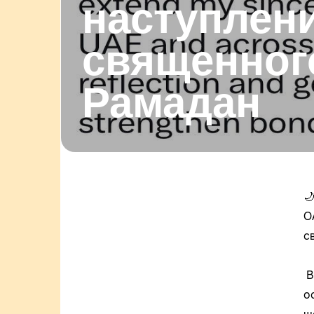
наступлен
священног
Рамадан

О
с
В
о