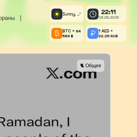
22:11
☀️
Sunny,
°
..
тораны
|
06.08.2026
BTC =
1 AED =
64
584 $
22.05 RUB
🐈 Общее