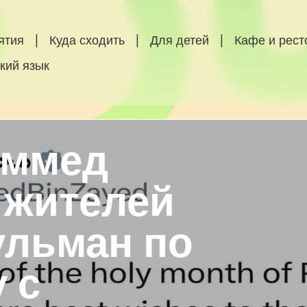
ятия
|
Куда сходить
|
Для детей
|
Кафе и рес
кий язык
аммед
 жителей
ульман по
 с