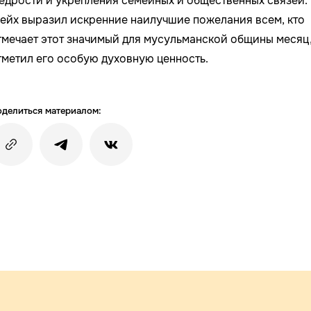
едрости и укрепления семейных и общественных связей.
ейх выразил искренние наилучшие пожелания всем, кто
тмечает этот значимый для мусульманской общины месяц,
тметил его особую духовную ценность.
делиться материалом: