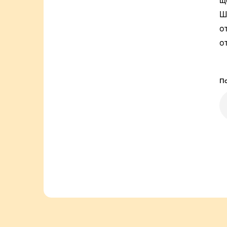
щ
Ш
о
о
По