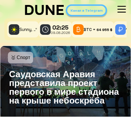
DUNE
Канал в Telegram
02:25
☀️
Sunny,
°
BTC =
1 
..
64 955 $
09.08.2026
🥇 Спорт
Саудовская Аравия
представила проект
первого в мире стадиона
на крыше небоскрёба