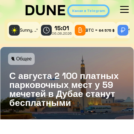
DUNE
Канал в Telegram
15:01
☀️
Sunny,
°
BTC =
1 
..
64 575 $
06.08.2026
🐈 Общее
С августа 2 100 платных
парковочных мест у 59
мечетей в Дубае станут
бесплатными