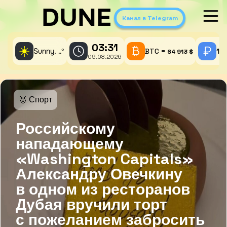
DUNE
Канал в Telegram
03:31
☀️
Sunny,
°
BTC =
1 
..
64 913 $
09.08.2026
🥇 Спорт
Российскому
нападающему
«Washington Capitals»
Александру Овечкину
в одном из ресторанов
Дубая вручили торт
с пожеланием забросить