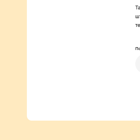
Т
ш
т
По