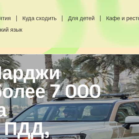
ятия
|
Куда сходить
|
Для детей
|
Кафе и рес
кий язык
Шарджи
олее 7 000
а
 ПДД,