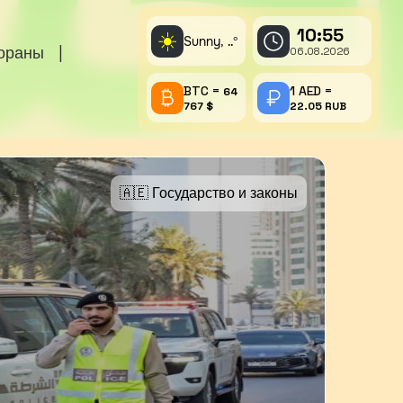
10:55
☀️
Sunny,
°
..
тораны
|
06.08.2026
BTC =
1 AED =
64
767 $
22.05 RUB
🇦🇪 Государство и законы