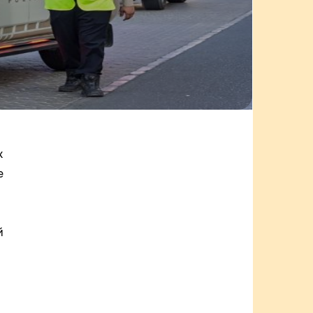
х
е
й