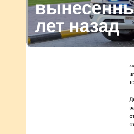
вынесенны
лет назад

ш
1
Д
з
о
о