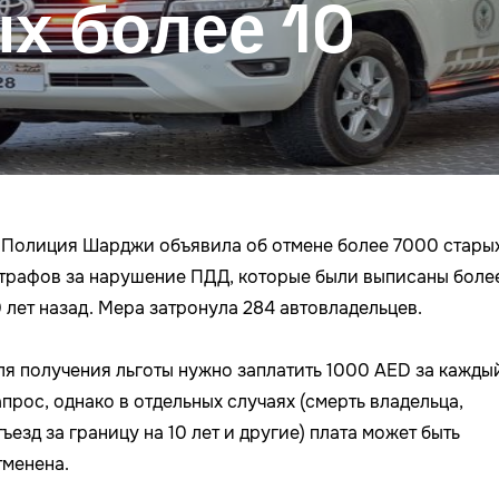
х более 10
Полиция Шарджи объявила об отмене более 7000 стары
трафов за нарушение ПДД, которые были выписаны боле
0 лет назад. Мера затронула 284 автовладельцев.
ля получения льготы нужно заплатить 1000 AED за кажды
апрос, однако в отдельных случаях (смерть владельца,
тъезд за границу на 10 лет и другие) плата может быть
тменена.