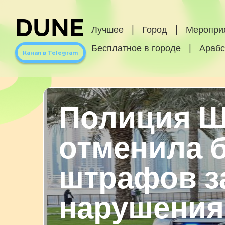
DUNE
Лучшее
|
Город
|
Меропри
Бесплатное в городе
|
Арабс
Канал в Telegram
Полиция 
отменила б
штрафов з
нарушения