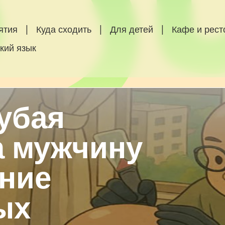
ятия
|
Куда сходить
|
Для детей
|
Кафе и рес
кий язык
убая
а мужчину
ение
ых