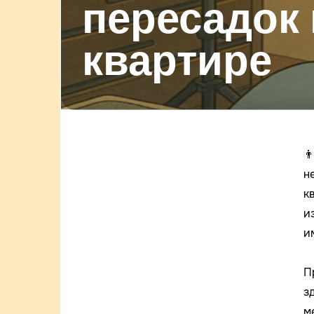
пересадок 
квартире

н
к
и
и
П
з
м