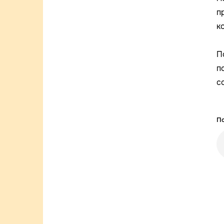
п
к
П
п
с
По