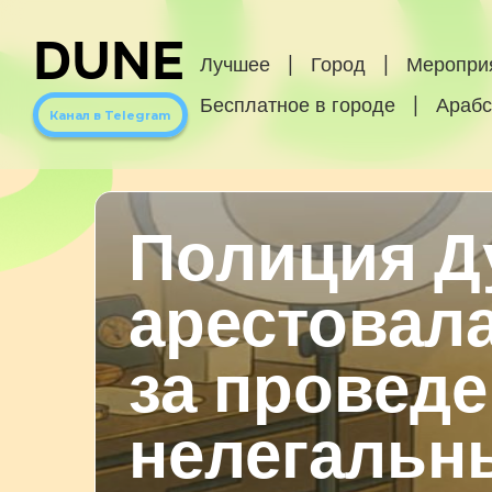
DUNE
Лучшее
|
Город
|
Меропри
Бесплатное в городе
|
Арабс
Канал в Telegram
Полиция Д
арестовал
за провед
нелегальн