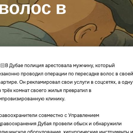
волос в
🏻В Дубае полиция арестовала мужчину, который
езаконно проводил операции по пересадке волос в свое
вартире. Он рекламировал свои услуги в соцсетях, а одну
з трёх комнат своего жилья превратил в
мпровизированную клинику.
равоохранители совместно с Управлением
дравоохранения Дубая провели обыск и обнаружили
едицинское оборудование, хирургические инструменты 