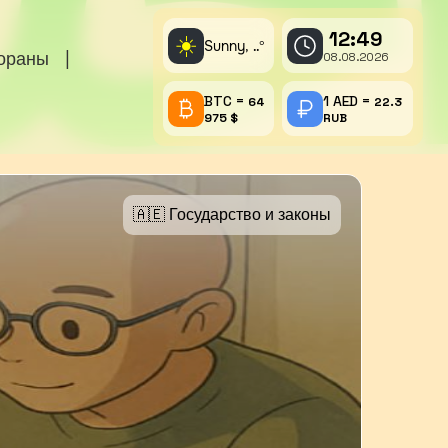
12:49
☀️
Sunny,
°
..
тораны
|
08.08.2026
BTC =
1 AED =
64
22.3
975 $
RUB
🇦🇪 Государство и законы