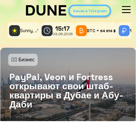
DUNE
Канал в Telegram
15:17
☀️
Sunny,
°
BTC =
1 
..
64 914 $
09.08.2026
🤵‍♂️ Бизнес
PayPal, Veon и Fortress
открывают свои штаб-
квартиры в Дубае и Абу-
Даби