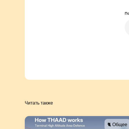
По
Читать также
🐈 Общее