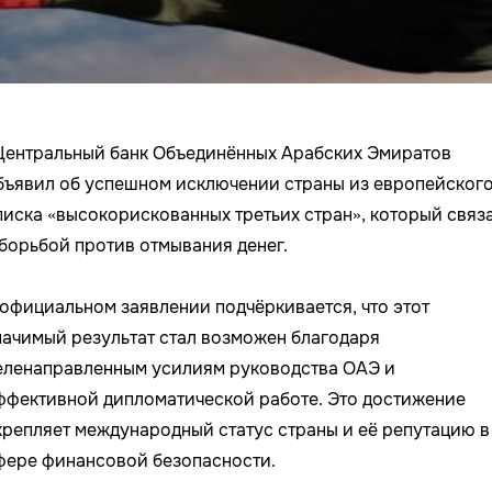
Центральный банк Объединённых Арабских Эмиратов
бъявил об успешном исключении страны из европейског
писка «высокорискованных третьих стран», который связ
 борьбой против отмывания денег.
 официальном заявлении подчёркивается, что этот
начимый результат стал возможен благодаря
еленаправленным усилиям руководства ОАЭ и
ффективной дипломатической работе. Это достижение
крепляет международный статус страны и её репутацию в
фере финансовой безопасности.