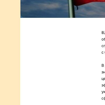

о
с
с
В
з
ц
э
у
с