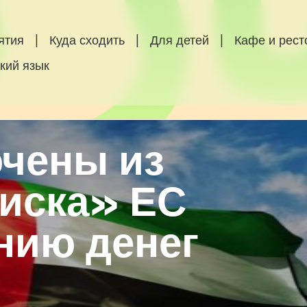
ятия
|
Куда сходить
|
Для детей
|
Кафе и рес
кий язык
чены из
писка» ЕС
нию денег