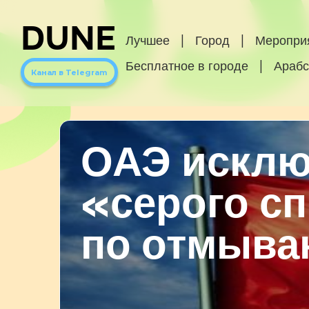
DUNE
Лучшее
|
Город
|
Меропри
Бесплатное в городе
|
Арабс
Канал в Telegram
ОАЭ исклю
«серого с
по отмыва