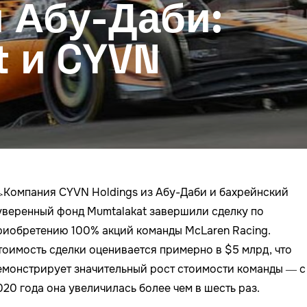
 Абу-Даби:
t и CYVN
️Компания CYVN Holdings из Абу-Даби и бахрейнский
уверенный фонд Mumtalakat завершили сделку по
риобретению 100% акций команды McLaren Racing.
тоимость сделки оценивается примерно в $5 млрд, что
емонстрирует значительный рост стоимости команды — с
020 года она увеличилась более чем в шесть раз.