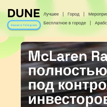
DUNE
Лучшее
|
Город
|
Меропри
Бесплатное в городе
|
Арабс
Канал в Telegram
McLaren Ra
полностью
под контр
инвесторо