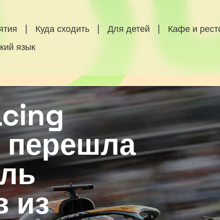
ятия
|
Куда сходить
|
Для детей
|
Кафе и рес
кий язык
cing
 перешла
оль
в из