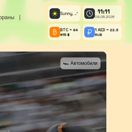
11:11
☀️
Sunny,
°
..
тораны
|
09.08.2026
BTC =
1 AED =
64
22.3
815 $
RUB
🏎 Автомобили