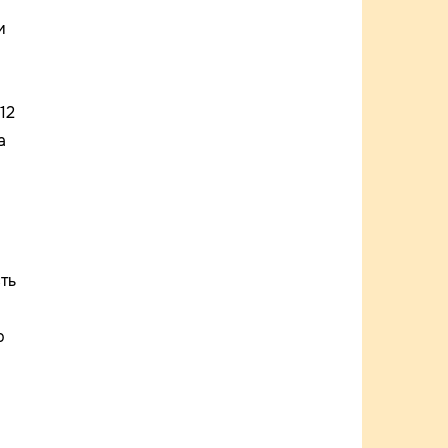
и
12
а
ть
ю