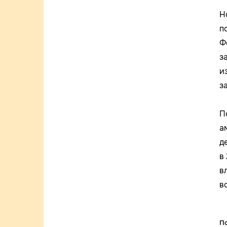
Н
п
Ф
з
и
з
П
а
д
в
в
в
По