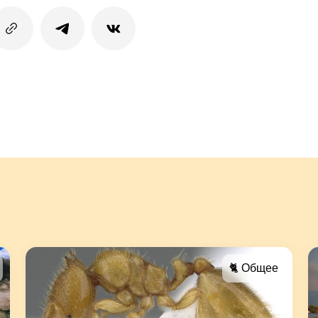
🐈 Общее