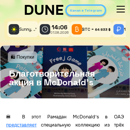
DUNE
Канал в Telegram
14:06
☀️
Sunny,
°
BTC =
1 
..
64 833 $
07.08.2026
🛍 Покупки
Благотворительная
акция в McDonald’s
🍔
В этот Рамадан McDonald’s в ОАЭ
представляет
специальную коллекцию из трёх