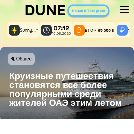
DUNE
Канал в Telegram
07:12
☀️
Sunny,
°
BTC =
1 
..
65 050 $
10.08.2026
🐈 Общее
Круизные путешествия
становятся все более
популярными среди
жителей ОАЭ этим летом