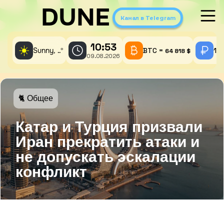
DUNE
Канал в Telegram
10:53
☀️
Sunny,
°
BTC =
1 
..
64 818 $
09.08.2026
🐈 Общее
Катар и Турция призвали
Иран прекратить атаки и
не допускать эскалации
конфликт