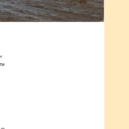
н
ти
ые