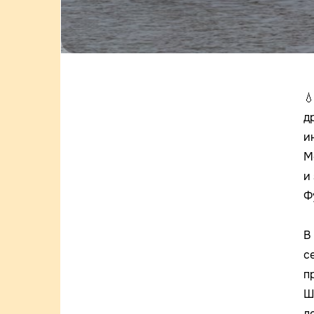

д
и
М
и
Ф
В
с
п
Ш
д