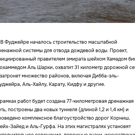
В Фуджейре началось строительство масштабной
ренажной системы для отвода дождевой воды. Проект,
нициированный правителем эмирата шейхом Хамадом би
охаммедом Аль Шарки, охватит 31 километр дорожной се
 затронет множество районов, включая Дибба-эль-
уджейра, Аль-Хайлу, Карату, Кидфу и другие.
 рамках работ будет создана 77-километровая дренажная
еть, построены два новых туннеля (длиной 1,2 и 1,4 км) и
роведено комплексное благоустройство дорог Корниш,
ейх-Зайед и Аль-Гурфа. На этих магистралях установят
ополнительное освещение, дорожные знаки, искусственн