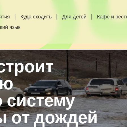
ятия
|
Куда сходить
|
Для детей
|
Кафе и рес
кий язык
строит
ую
 систему
ы от дождей