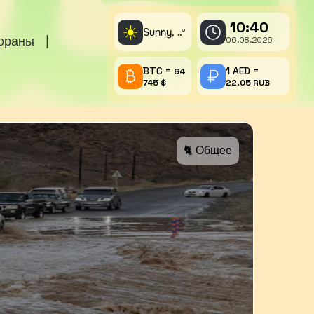
10:40
☀️
Sunny,
°
..
тораны
|
06.08.2026
BTC =
1 AED =
64
745 $
22.05 RUB
🐈 Общее