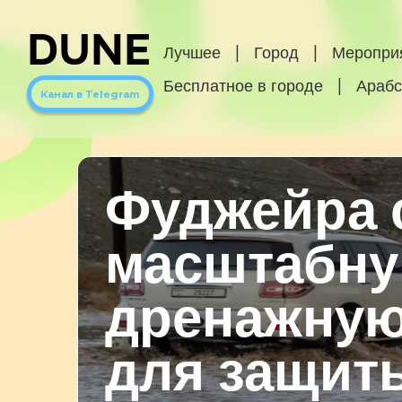
DUNE
Лучшее
|
Город
|
Меропри
Бесплатное в городе
|
Арабс
Канал в Telegram
Фуджейра 
масштабн
дренажную
для защит