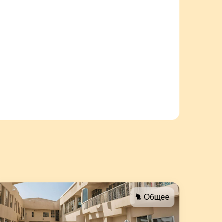
🐈 Общее