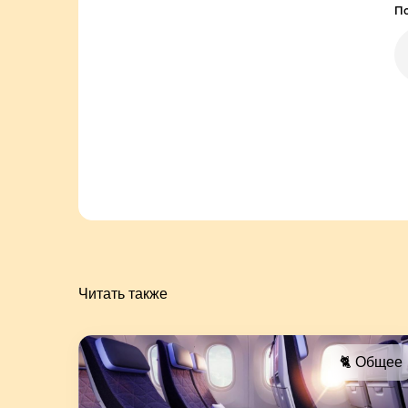
По
Читать также
🐈 Общее