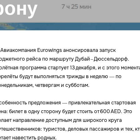
рону
Авиакомпания Eurowings анонсировала запуск
юджетного рейса по маршруту Дубай – Дюссельдорф.
олётная программа стартует 13 декабря, и с этого момент
ерелёты будут выполняться трижды в неделю — по
онедельникам, четвергам и субботам.
собенность предложения — привлекательная стартовая
ена: билет в одну сторону будет стоить от 600 AED. Это
елает направление доступным для широкого круга
утешественников: туристов, деловых пассажиров и тех, к
етает навестить родных.