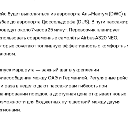
ейс будет выполняться из аэропорта Аль‑Мактум (DWC) в
убае до аэропорта Дюссельдорфа (DUS). В пути пассажи
роведут около 7 часов 25 минут. Перевозчик планирует
спользовать современные самолёты Airbus A320 NEO,
оторые сочетают топливную эффективность с комфортны
алоном.
апуск маршрута — важный шаг в укреплении
виасообщения между ОАЭ и Германией. Регулярные рей
ри раза в неделю дают пассажирам гибкость при
ланировании поездок, а доступная цена открывает новые
озможности для бюджетных путешествий между двумя
егионами.