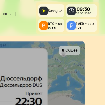
09:30
☀️
Sunny,
°
..
тораны
|
08.08.2026
BTC =
1 AED =
64
22.3
973 $
RUB
🐈 Общее