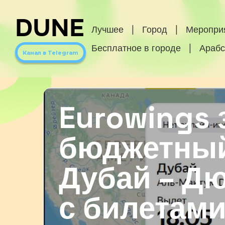
DUNE
Лучшее
|
Город
|
Меропри
Бесплатное в городе
|
Арабс
Канал в Telegram
Eurowings 
бюджетный
Дубай – Д
с билетами