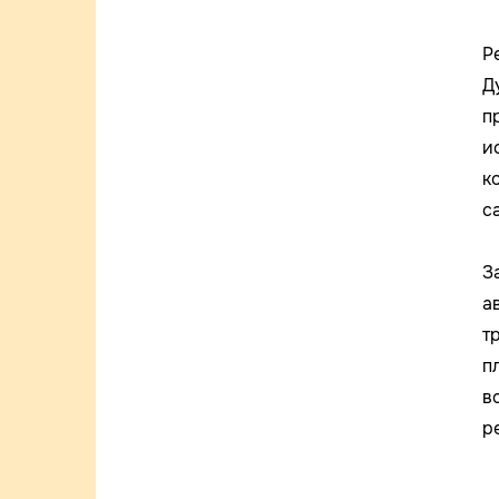
Р
Д
п
и
к
с
З
а
т
п
в
р