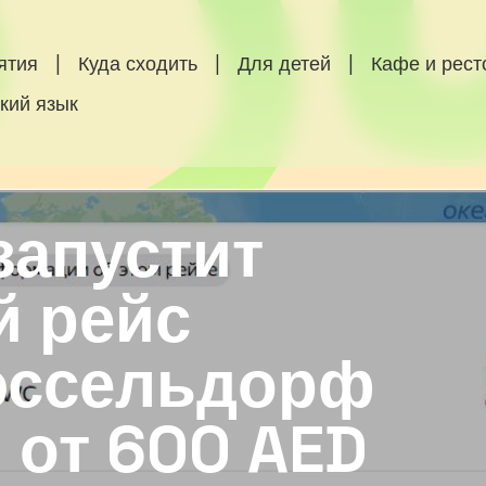
ятия
|
Куда сходить
|
Для детей
|
Кафе и рес
кий язык
запустит
 рейс
юссельдорф
 от 600 AED