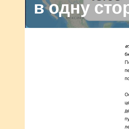
в одну сто

б
П
п
п
О
ц
д
п
л