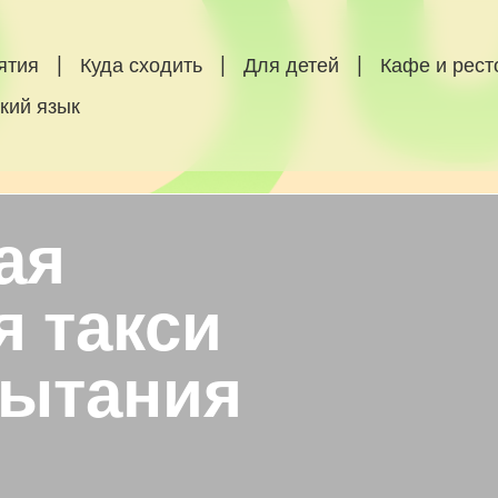
ятия
|
Куда сходить
|
Для детей
|
Кафе и рес
кий язык
ая
я такси
пытания