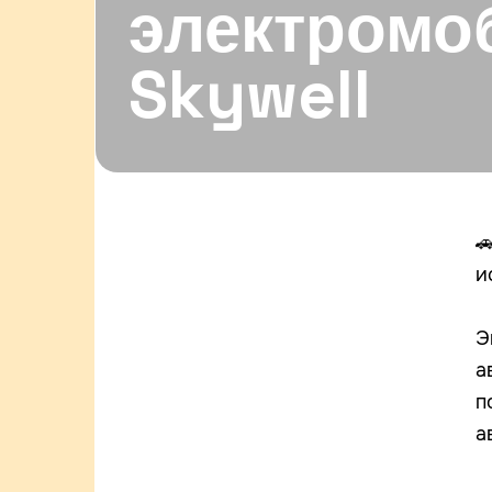
электромо
Skywell

и
Э
а
п
а