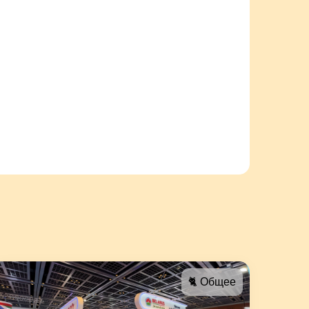
🐈 Общее