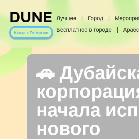
DUNE
Лучшее
|
Город
|
Меропри
Бесплатное в городе
|
Арабс
Канал в Telegram
🚗 Дубайск
корпораци
начала ис
нового