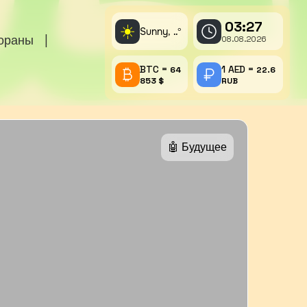
03:27
☀️
Sunny,
°
..
тораны
|
08.08.2026
BTC =
1 AED =
64
22.6
853 $
RUB
🤖 Будущее