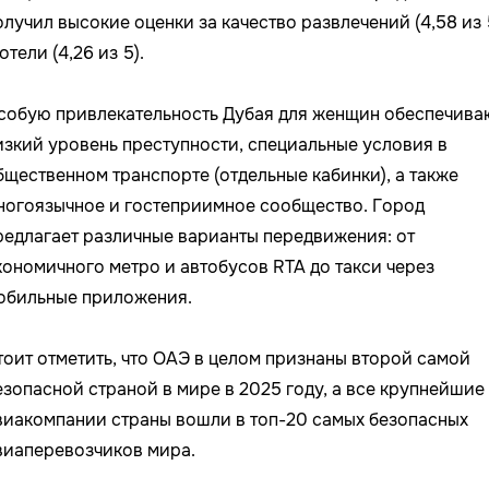
олучил высокие оценки за качество развлечений (4,58 из 
отели (4,26 из 5).
собую привлекательность Дубая для женщин обеспечива
изкий уровень преступности, специальные условия в
бщественном транспорте (отдельные кабинки), а также
ногоязычное и гостеприимное сообщество. Город
редлагает различные варианты передвижения: от
кономичного метро и автобусов RTA до такси через
обильные приложения.
тоит отметить, что ОАЭ в целом признаны второй самой
езопасной страной в мире в 2025 году, а все крупнейшие
виакомпании страны вошли в топ-20 самых безопасных
виаперевозчиков мира.