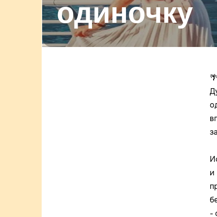
одиночку

Д
о
в
з
И
и
п
б
-