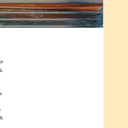
ил
д,
и
е
3%