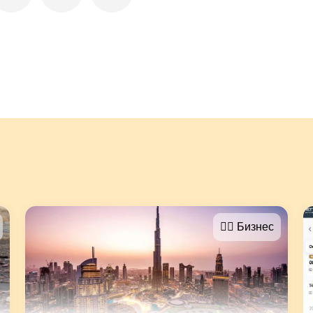
🤵‍♂️ Бизнес