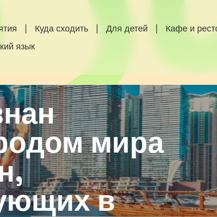
ятия
|
Куда сходить
|
Для детей
|
Кафе и рес
кий язык
знан
родом мира
н,
ующих в