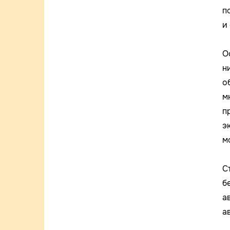
п
и 
О
н
о
м
п
э
м
С
б
а
а