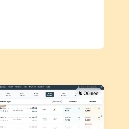
🐈 Общее