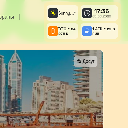
17:36
☀️
Sunny,
°
..
тораны
|
08.08.2026
BTC =
1 AED =
64
22.3
975 $
RUB
🎡 Досуг