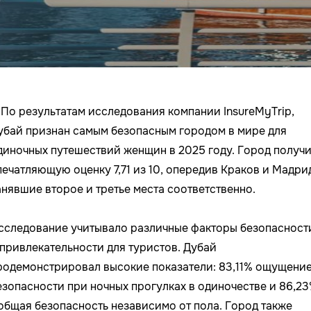

По результатам исследования компании InsureMyTrip,
убай признан самым безопасным городом в мире для
диночных путешествий женщин в 2025 году. Город получ
печатляющую оценку 7,71 из 10, опередив Краков и Мадри
анявшие второе и третье места соответственно.
сследование учитывало различные факторы безопасност
 привлекательности для туристов. Дубай
родемонстрировал высокие показатели: 83,11% ощущени
езопасности при ночных прогулках в одиночестве и 86,2
 общая безопасность независимо от пола. Город также