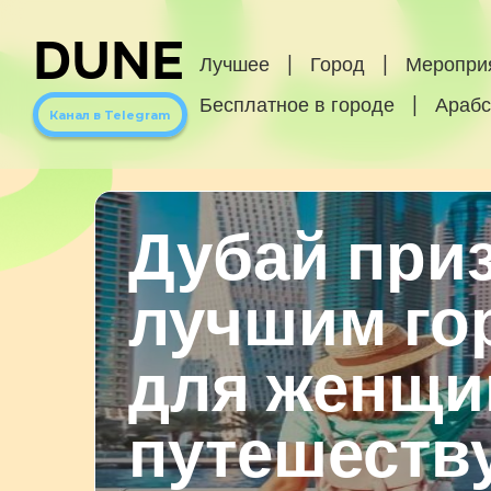
DUNE
Лучшее
|
Город
|
Меропри
Бесплатное в городе
|
Арабс
Канал в Telegram
Дубай при
лучшим го
для женщи
путешеств