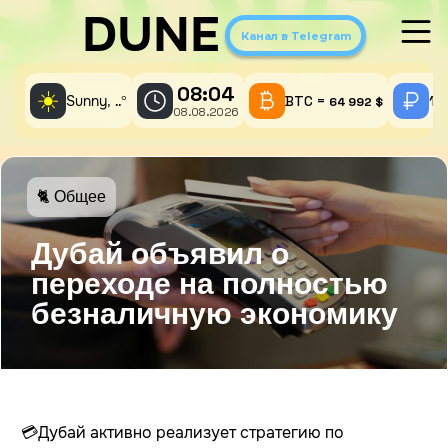
DUNE
Канал в Telegram
08:04
☀️
Sunny,
°
BTC =
1 
..
64 992 $
08.08.2026
🐈 Общее
Дубай объявил о
переходе на полностью
безналичную экономику
💳
Дубай активно реализует стратегию по