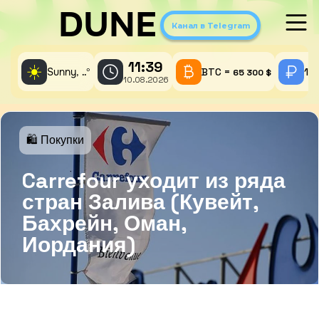
DUNE
Канал в Telegram
11:39
☀️
Sunny,
°
BTC =
1 
..
65 300 $
10.08.2026
🛍 Покупки
Carrefour уходит из ряда
стран Залива (Кувейт,
Бахрейн, Оман,
Иордания)