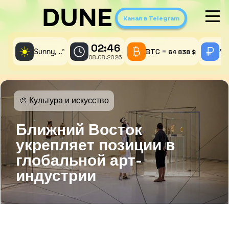
DUNE
Канал в Telegram
02:46
☀️
Sunny,
°
BTC =
1 
..
64 838 $
08.08.2026
🎨 Культура и искусство
Ближний Восток
укрепляет позиции в
глобальной арт-
индустрии