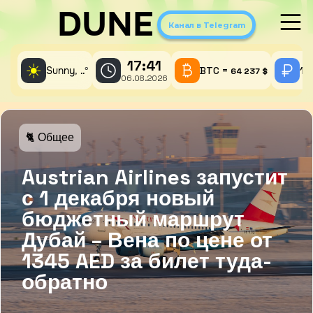
DUNE
Канал в Telegram
17:41
☀️
Sunny,
°
BTC =
1 
..
64 237 $
06.08.2026
🐈 Общее
Austrian Airlines запустит
с 1 декабря новый
бюджетный маршрут
Дубай – Вена по цене от
1345 AED за билет туда-
обратно