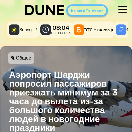
DUNE
Канал в Telegram
08:04
☀️
Sunny,
°
BTC =
1 
..
64 753 $
09.08.2026
🐈 Общее
Аэропорт Шарджи
попросил пассажиров
приезжать минимум за 3
часа до вылета из-за
большого количества
людей в новогодние
праздники