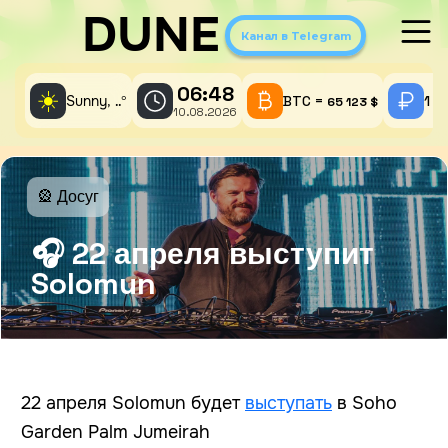
DUNE
Канал в Telegram
06:48
☀️
Sunny,
°
BTC =
1 A
..
65 123 $
10.08.2026
🎡 Досуг
🎧 22 апреля выступит
Solomun
22 апреля Solomun будет
выступать
в Soho
Garden Palm Jumeirah