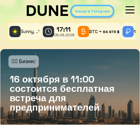
DUNE
Канал в Telegram
17:11
☀️
Sunny,
°
BTC =
1 
..
64 973 $
08.08.2026
🤵‍♂️ Бизнес
16 октября в 11:00
состоится бесплатная
встреча для
предпринимателей