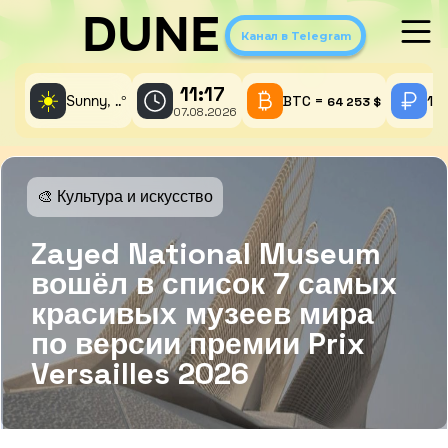
DUNE
Канал в Telegram
11:17
☀️
Sunny,
°
BTC =
1 
..
64 253 $
07.08.2026
🎨 Культура и искусство
Zayed National Museum
вошёл в список 7 самых
красивых музеев мира
по версии премии Prix
Versailles 2026