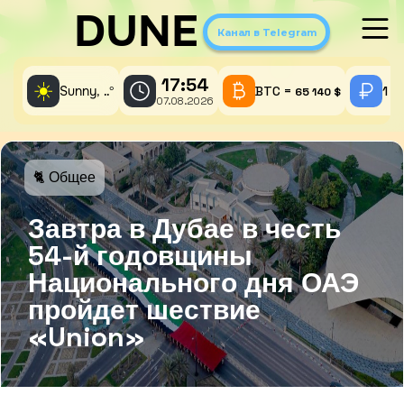
DUNE
Канал в Telegram
17:54
☀️
Sunny,
°
BTC =
1 A
..
65 140 $
07.08.2026
🐈 Общее
Завтра в Дубае в честь
54-й годовщины
Национального дня ОАЭ
пройдет шествие
«Union»