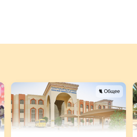
🐈 Общее