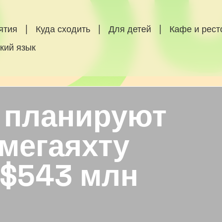
ятия
|
Куда сходить
|
Для детей
|
Кафе и рес
кий язык
Э планируют
мегаяхту
 $543 млн