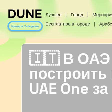
DUNE
Лучшее
|
Город
|
Меропри
Бесплатное в городе
|
Арабс
Канал в Telegram
🇮🇹 В ОА
построить 
UAE One за