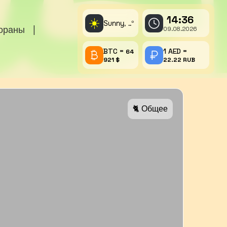
14:36
☀️
Sunny,
°
..
тораны
|
09.08.2026
BTC =
1 AED =
64
921 $
22.22 RUB
🐈 Общее