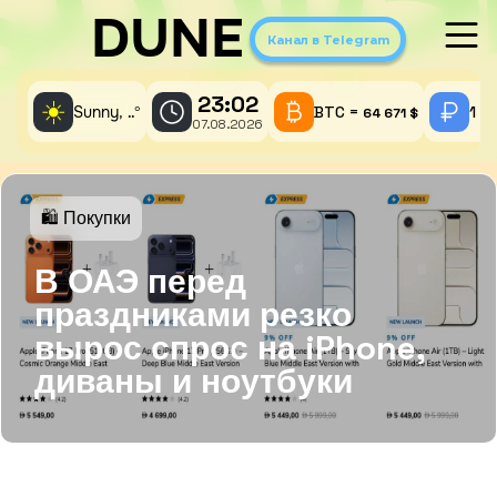
DUNE
Канал в Telegram
23:02
☀️
Sunny,
°
BTC =
1 A
..
64 671 $
07.08.2026
🛍 Покупки
В ОАЭ перед
праздниками резко
вырос спрос на iPhone,
диваны и ноутбуки