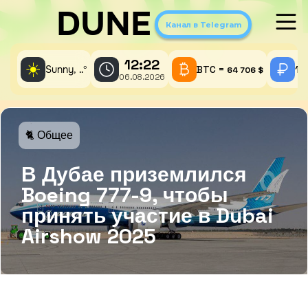
DUNE
Канал в Telegram
12:22
☀️
Sunny,
°
BTC =
1 
..
64 706 $
06.08.2026
🐈 Общее
В Дубае приземлился
Boeing 777-9, чтобы
принять участие в Dubai
Airshow 2025