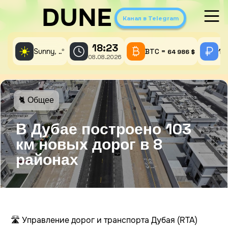
DUNE
Канал в Telegram
18:23
☀️
Sunny,
°
BTC =
1 
..
64 986 $
08.08.2026
🐈 Общее
В Дубае построено 103
км новых дорог в 8
районах
🛣️ Управление дорог и транспорта Дубая (RTA)